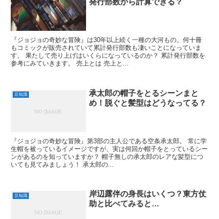
発行部数から計算できる？
『ジョジョの奇妙な冒険』は30年以上続く一種の大河もの。何十冊
もコミックが販売されていて累計発行部数も凄いことになっていま
す。 果たして売り上げはいくらになっているのか？ 累計発行部数を
参考にみていきます。 売上とは 売上と...
承太郎の帽子をとるシーンまと
豆知識
め！脱ぐと髪型はどうなってる？
『ジョジョの奇妙な冒険』第3部の主人公である空条承太郎。 常に学
生帽を被っているイメージですが、実は何回か帽子をとっているシー
ンがあるのを知っていますか？ 帽子無しの承太郎のレアな髪型につ
いても見てみましょう！ 承太郎の...
岸辺露伴の身長はいくつ？東方仗
豆知識
助と比べてみると…