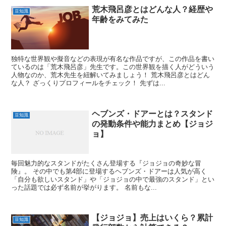
荒木飛呂彦とはどんな人？経歴や
豆知識
年齢をみてみた
独特な世界観や擬音などの表現が有名な作品ですが、この作品を書い
ているのは「荒木飛呂彦」先生です。この世界観を描く人がどういう
人物なのか、荒木先生を紐解いてみましょう！ 荒木飛呂彦とはどん
な人？ ざっくりプロフィールをチェック！ 先ずは...
ヘブンズ・ドアーとは？スタンド
豆知識
の発動条件や能力まとめ【ジョジ
ョ】
毎回魅力的なスタンドがたくさん登場する『ジョジョの奇妙な冒
険』。 その中でも第4部に登場するヘブンズ・ドアーは人気が高く
「自分も欲しいスタンド」や「ジョジョの中で最強のスタンド」とい
った話題では必ず名前が挙がります。 名前もな...
【ジョジョ】売上はいくら？累計
豆知識