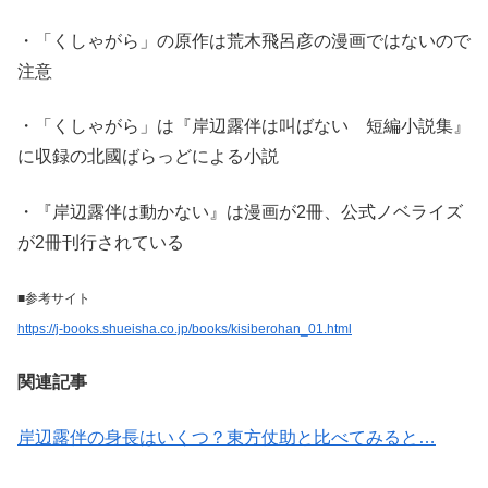
・「くしゃがら」の原作は荒木飛呂彦の漫画ではないので
注意
・「くしゃがら」は『岸辺露伴は叫ばない 短編小説集』
に収録の北國ばらっどによる小説
・『岸辺露伴は動かない』は漫画が2冊、公式ノベライズ
が2冊刊行されている
■参考サイト
https://j-books.shueisha.co.jp/books/kisiberohan_01.html
関連記事
岸辺露伴の身長はいくつ？東方仗助と比べてみると…